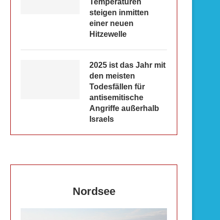
Temperaturen
steigen inmitten
einer neuen
Hitzewelle
2025 ist das Jahr mit
den meisten
Todesfällen für
antisemitische
Angriffe außerhalb
Israels
Nordsee