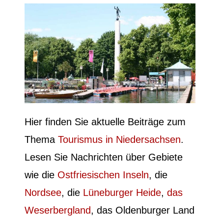
Hier finden Sie aktuelle Beiträge zum
Thema
Tourismus in Niedersachsen
.
Lesen Sie Nachrichten über Gebiete
wie die
Ostfriesischen Inseln
, die
Nordsee
, die
Lüneburger Heide
,
das
Weserbergland
, das Oldenburger Land