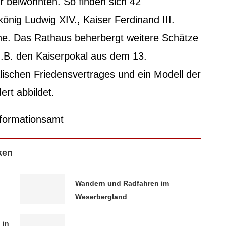
r beiwohnten. So finden sich 42
önig Ludwig XIV., Kaiser Ferdinand III.
ine. Das Rathaus beherbergt weitere Schätze
.B. den Kaiserpokal aus dem 13.
lischen Friedensvertrages und ein Modell der
rt abbildet.
nformationsamt
ken
Wandern und Radfahren im
Weserbergland
 in